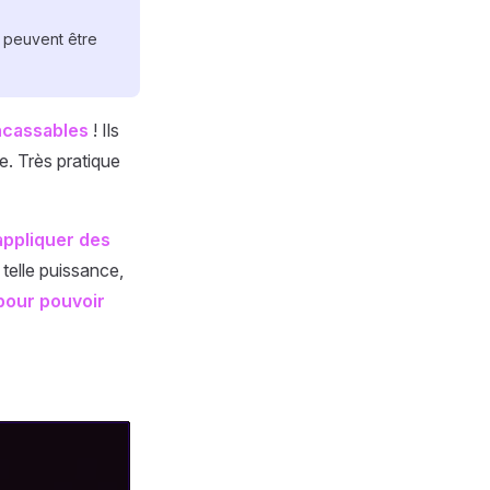
ls peuvent être
incassables
! Ils
e. Très pratique
 appliquer des
telle puissance,
 pour pouvoir