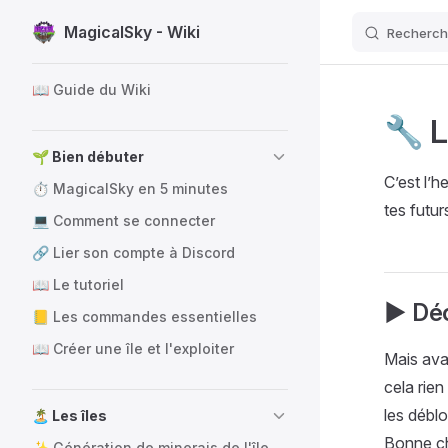
MagicalSky - Wiki
Recherch
Passer au contenu
Sidebar Navigation
📖 Guide du Wiki
🔧 L
🌱 Bien débuter
C’est l’h
⏱️ MagicalSky en 5 minutes
tes futur
💻 Comment se connecter
🔗 Lier son compte à Discord
📖 Le tutoriel
▶️ Déc
📒 Les commandes essentielles
📖 Créer une île et l'exploiter
Mais avan
cela rien
les déblo
🏝️ Les îles
Bonne ch
✨ Génération de minerais de l'île