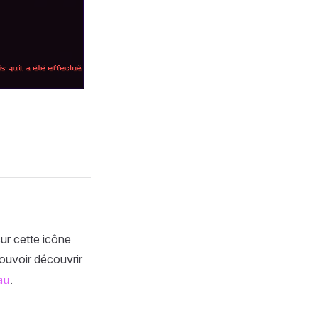
ur cette icône
pouvoir découvrir
au
.