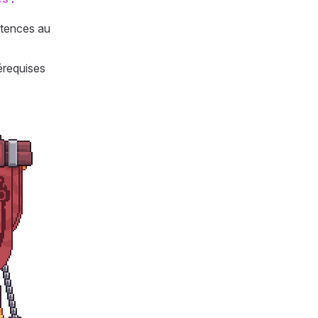
étences au
érequises