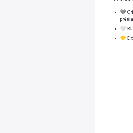
🩶 Gr
préala
🤍 Bl
💛 Do