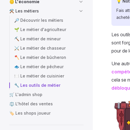
💡 No
🪙 L'économie
Fais at
⚒️ Les métiers
acheté
🔎 Découvrir les métiers
🌱 Le métier d'agriculteur
Les outi
⛏️ Le métier de mineur
sont for
⚔️ Le métier de chasseur
pour de 
🪓 Le métier de bûcheron
Une autre
🐟 Le métier de pêcheur
compét
🍽️ Le métier de cuisinier
cela se m
🔧 Les outils de métier
débloqu
🛒 L'admin shop
⚖️ L'hôtel des ventes
🏷️ Les shops joueur