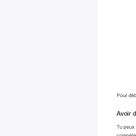
Pour déb
Avoir 
Tu peux 
compéten