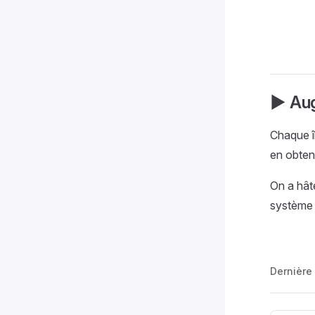
▶️ Au
Chaque 
en obten
On a hât
système 
Dernière 