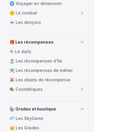
🌀 Voyager en dimension
✊ Le combat
💀 Les donjons
🎁 Les récompenses
☀️ Le daily
🏝️ Les récompenses d'île
🛠️ Les récompenses de métier
🎉 Les objets de récompense
🎭 Cosmétiques
🏪 Grades et boutique
💎 Les SkyGems
👑 Les Grades