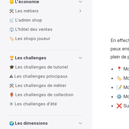
🪙 L'économie
⚒️ Les métiers
🛒 L'admin shop
⚖️ L'hôtel des ventes
🏷️ Les shops joueur
En effe
peux ensu
plein de p
🏆 Les challenges
🎓 Les challenges de tutoriel
📍 Mod
⚠️ Les challenges principaux
🏷️ Mo
⚒️ Les challenges de métier
📝 Mod
🏺 Les challenges de collection
⚙️ Mod
☀️ Les challenges d'été
❌ Sup
🌍 Les dimensions