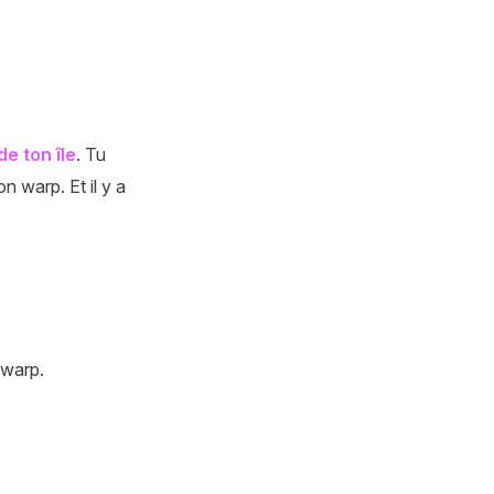
de ton île
. Tu
n warp. Et il y a
 warp.