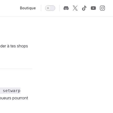
Main Navigation
Boutique
éder à tes shops
s setwarp
joueurs pourront