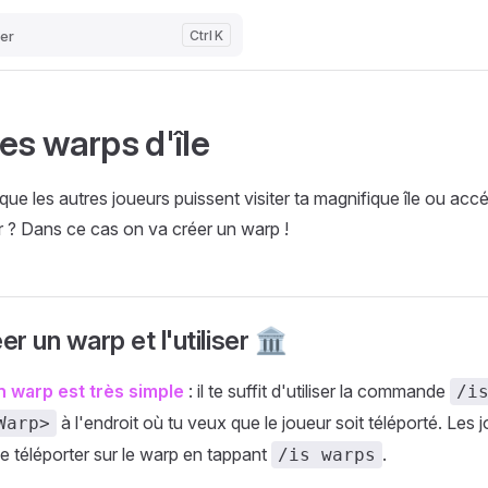
er
K
es warps d'île
ue les autres joueurs puissent visiter ta magnifique île ou acc
r ? Dans ce cas on va créer un warp !
er un warp et l'utiliser 🏛️
n warp est très simple
: il te suffit d'utiliser la commande
/i
à l'endroit où tu veux que le joueur soit téléporté. Les 
Warp>
se téléporter sur le warp en tappant
.
/is warps