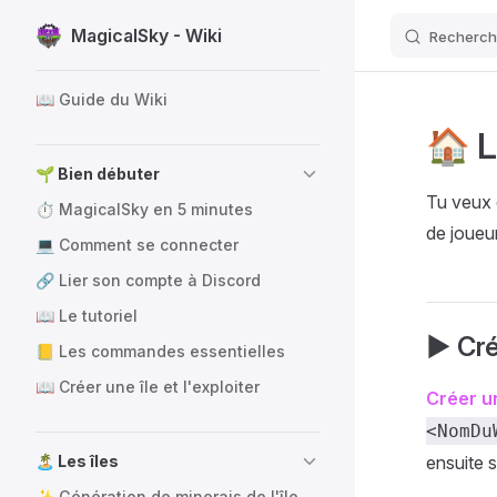
MagicalSky - Wiki
Recherch
Passer au contenu
Sidebar Navigation
📖 Guide du Wiki
🏠 L
🌱 Bien débuter
Tu veux q
⏱️ MagicalSky en 5 minutes
de joueu
💻 Comment se connecter
🔗 Lier son compte à Discord
📖 Le tutoriel
▶️ Cré
📒 Les commandes essentielles
📖 Créer une île et l'exploiter
Créer u
<NomDu
🏝️ Les îles
ensuite 
✨ Génération de minerais de l'île